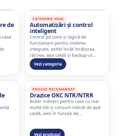
CATEGORIE HVAC
are de
Automatizări și control
inteligent
u case
Control pe zone și logică de
r
funcționare pentru sisteme
 de
integrate, astfel încât încălzirea,
răcirea, apa caldă și backup-ul…
Vezi categoria
PRODUS RECOMANDAT
de
Drazice OKC NTR/NTRR
Boiler indirect pentru case cu mai
ranță
multe băi și consum ridicat de apă
caldă, ales în funcție de…
Vezi produsul