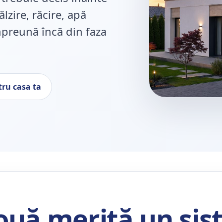
ălzire, răcire, apă
împreună încă din faza
tru casa ta
ouă merită un si