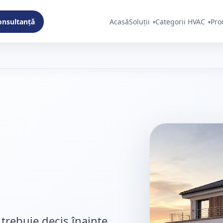
consultanță
Acasă
Soluții
Categorii HVAC
Pro
trebuie decis înainte