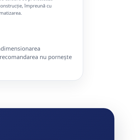
construcție, împreună cu
omatizarea.
radimensionarea
m, recomandarea nu pornește