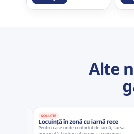
Alte 
g
SOLUȚIE
S
ldă
Locuință în zonă cu iarnă rece
R
t
Pentru case unde confortul de iarnă, sursa
Pe
ul și
principală, backup-ul termic și consumul
re