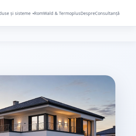
duse și sisteme
RomWald & Termoplus
Despre
Consultanță