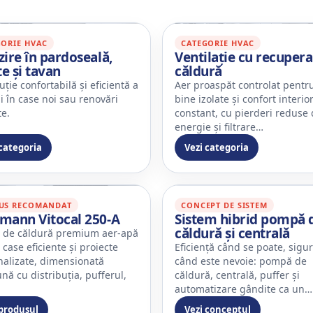
GORIE HVAC
CATEGORIE HVAC
zire în pardoseală,
Ventilație cu recuper
e și tavan
căldură
uție confortabilă și eficientă a
Aer proaspăt controlat pentr
i în case noi sau renovări
bine izolate și confort interio
te.
constant, cu pierderi reduse
energie și filtrare…
 categoria
Vezi categoria
US RECOMANDAT
CONCEPT DE SISTEM
smann Vitocal 250‑A
Sistem hibrid pompă 
căldură și centrală
de căldură premium aer-apă
case eficiente și proiecte
Eficiență când se poate, sigu
nalizate, dimensionată
când este nevoie: pompă de
nă cu distribuția, pufferul,
căldură, centrală, puffer și
automatizare gândite ca un…
 produsul
Vezi conceptul