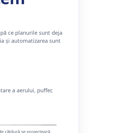
upă ce planurile sunt deja
ția și automatizarea sunt
re a aerului, puffer,
de căldură se proiectează