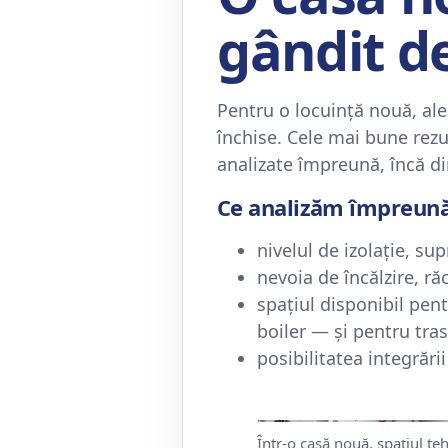
gândit de
Pentru o locuință nouă, ale
închise. Cele mai bune rezu
analizate împreună, încă di
Ce analizăm împreună
nivelul de izolație, su
nevoia de încălzire, ră
spațiul disponibil pen
boiler — și pentru tra
posibilitatea integrări
Într-o casă nouă, spațiul teh