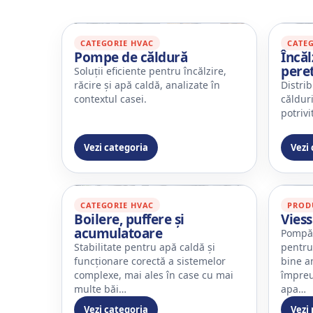
CATEGORIE HVAC
CATE
Pompe de căldură
Încăl
peret
Soluții eficiente pentru încălzire,
răcire și apă caldă, analizate în
Distrib
contextul casei.
călduri
potrivi
Vezi categoria
Vezi
CATEGORIE HVAC
PROD
Boilere, puffere și
Vies
acumulatoare
Pompă 
Stabilitate pentru apă caldă și
pentru 
funcționare corectă a sistemelor
bine a
complexe, mai ales în case cu mai
împreu
multe băi…
apa…
Vezi categoria
Vezi