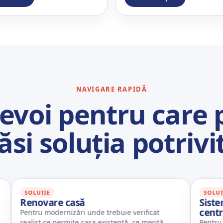
NAVIGARE RAPIDĂ
nevoi pentru care
ăsi soluția potrivi
OLUȚIE
SOLUȚIE
enovare casă
Sistem hibr
centrală
ntru modernizări unde trebuie verificat
alist ce permite casa existentă, ce merită
Pentru eficiență