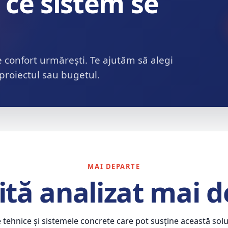
 ce sistem se
e confort urmărești. Te ajutăm să alegi
 proiectul sau bugetul.
MAI DEPARTE
tă analizat mai 
le tehnice și sistemele concrete care pot susține această soluț