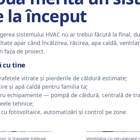
 la început
gerea sistemului HVAC nu ar trebui făcută la final, d
ltate apar când încălzirea, răcirea, apa caldă, ventila
n faza de proiect.
 cu tine
prafețele vitrate și pierderile de căldură estimate;
cire și apă caldă pentru familia ta;
tru echipamente — pompă de căldură, centrală de trata
seele tehnice;
i cu fotovoltaice, automatizări și control pe zone.
nic și traseele trebuie
Ventilația cu recuperare 