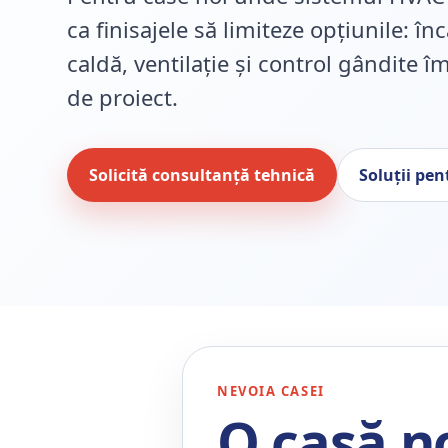
ca finisajele să limiteze opțiunile: înc
caldă, ventilație și control gândite 
de proiect.
Solicită consultanță tehnică
Soluții pen
NEVOIA CASEI
O casă n