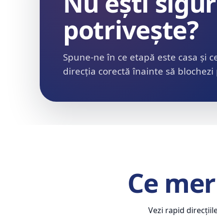
Nu ești sigur
potrivește?
Spune-ne în ce etapă este casa și c
direcția corectă înainte să blochezi
Ce meri
Vezi rapid direcții