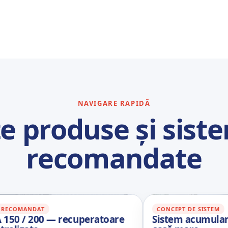
NAVIGARE RAPIDĂ
te produse și sist
recomandate
AT
CONCEPT DE SISTEM
00 — recuperatoare
Sistem acumulare apă ca