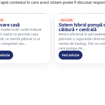
rapid contextul în care acest sistem poate fi discutat respon
IE
SOLUȚIE
vare casă
Sistem hibrid pompă 
căldură + centrală
 modernizări unde trebuie
at realist ce permite casa
Pentru eficiență în perioadel
tă, ce merită păstrat și ce
potrivite și siguranță când es
e completat sau…
nevoie de backup, într-un sis
care pompa de…
soluția
Vezi soluția