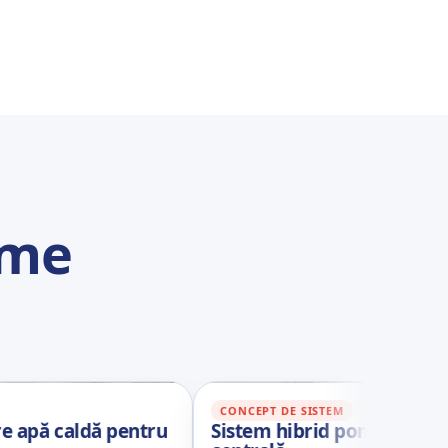
eme
CONCEPT DE SISTEM
ldă pentru
Sistem hibrid pompă de căldură și