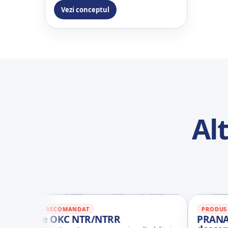
Vezi conceptul
Al
US RECOMANDAT
PRODUS RECOMAND
ice OKC NTR/NTRR
PRANA 150 / 2