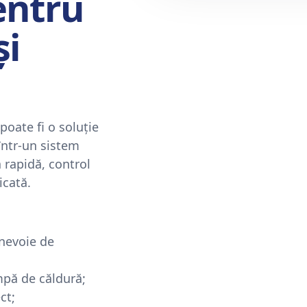
entru
și
oate fi o soluție
într-un sistem
ă rapidă, control
icată.
 nevoie de
mpă de căldură;
ct;