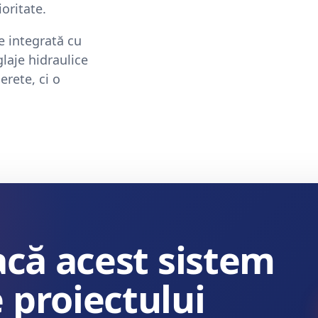
oritate.
e integrată cu
laje hidraulice
rete, ci o
dacă acest sistem
 proiectului