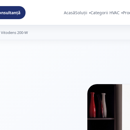
consultanță
Acasă
Soluții
Categorii HVAC
Pro
 Vitodens 200-W