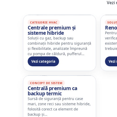
Vezi 
CATEGORIE HVAC
SOLUȚ
Centrale premium și
Reno
sisteme hibride
Pentru
Soluții cu gaz, backup sau
verific
combinații hibride pentru siguranță
existen
și flexibilitate, analizate împreună
trebui
cu pompa de căldură, pufferul…
Vezi categoria
Vezi 
CONCEPT DE SISTEM
Centrală premium ca
backup termic
Sursă de siguranță pentru case
mari, zone reci sau sisteme hibride,
folosită corect ca element de
backup și…