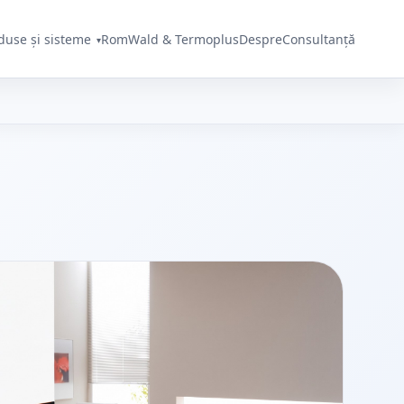
duse și sisteme
RomWald & Termoplus
Despre
Consultanță